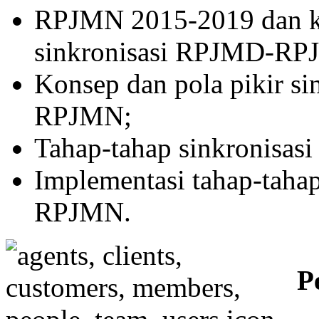
Budi Eko
RPJMN 2015-2019 dan ka
MPH
sinkronisasi RPJMD-RP
Emmy Nir
MPH
Konsep dan pola pikir s
10 – 15 Desember
Belajar mandiri
RPJMN;
Jum’at 16 Desember
Ujian
Tim PK
Tahap-tahap sinkronisa
(09.30 – 11.00 WIB)
Implementasi tahap-taha
RPJMN.
P