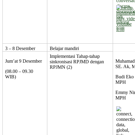
3 – 8 Desember
Belajar mandiri
Implementasi Tahap-tahap
Jum’at 9 Desember
Muhamad 
sinkronisasi RPJMD dengan
SE. Ak, 
RPJMN (2)
(08.00 – 09.30
WIB)
Budi Eko
MPH
Emmy Nirm
MPH