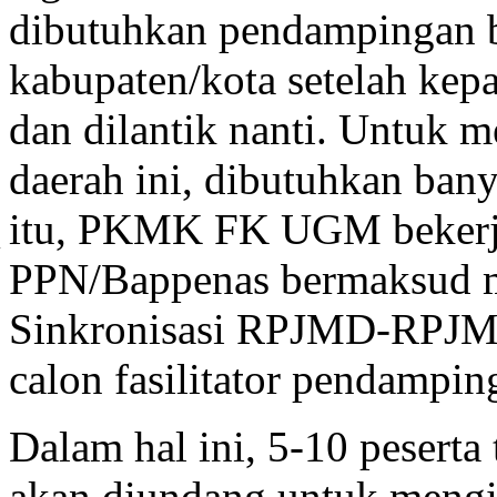
dibutuhkan pendampingan b
kabupaten/kota setelah kepa
dan dilantik nanti. Untuk
daerah ini, dibutuhkan ban
itu, PKMK FK UGM bekerj
PPN/Bappenas bermaksud m
Waktu
Agenda
N
Sinkronisasi RPJMD-RPJMN
Jum’at, 18
Pembukaan
PKMK F
November
calon fasilitator pendampin
RPJMN 2015-2019 dan
Kementer
(09.30 – 11.00 WIB)
kaitannya dengan kebijakan
sinkronisasi RPJMD-RPJMN
Dalam hal ini, 5-10 peserta 
Sub Bidang Kesehatan
19 – 24 November
Belajar mandiri
akan diundang untuk mengiku