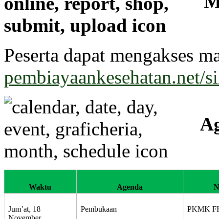
M
Peserta dapat mengakses mat
pembiayaankesehatan.net/s
A
Waktu
Agenda
N
Jum’at, 18
Pembukaan
PKMK F
November