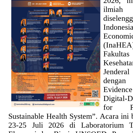
2026, m
ilm
diselen
Indone
Economi
(InaH
Fakult
Kesehat
Jender
dengan
Eviden
Digital-
for Re
Sustainable Health System”. Acara ini
23-25 Juli 2026 di Laboratorium T