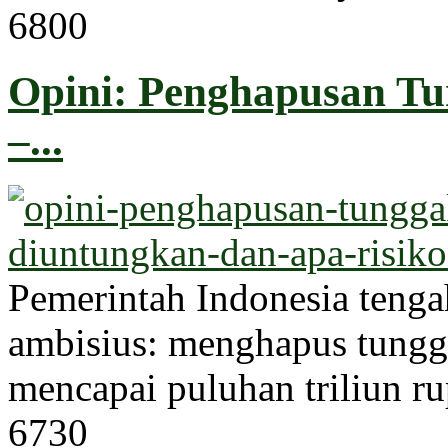
680
0
Opini: Penghapusan T
–...
Pemerintah Indonesia teng
ambisius: menghapus tungg
mencapai puluhan triliun ru
673
0