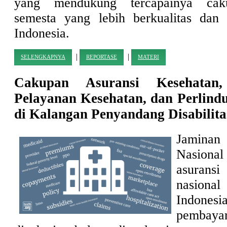
yang mendukung tercapainya cak
semesta yang lebih berkualitas dan 
Indonesia.
|
|
SELENGKAPNYA
REPORTASE
MATERI
Cakupan Asuransi Kesehatan,
Pelayanan Kesehatan, dan Perlind
di Kalangan Penyandang Disabilita
Jamina
Nasiona
asuran
nasion
Indones
pembayar