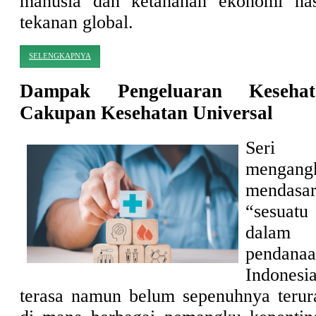
manusia dan ketahanan ekonomi nas
tekanan global.
SELENGKAPNYA
Dampak Pengeluaran Keseha
Cakupan Kesehatan Universal
Seri 
mengang
menda
“sesuat
dalam
pendana
Indonesi
terasa namun belum sepenuhnya terura