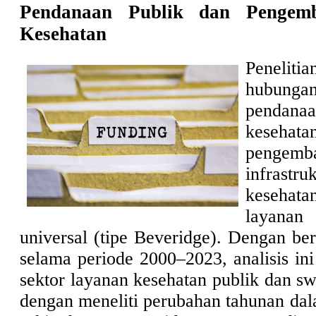
Pendanaan Publik dan Pengemb
Kesehatan
Peneliti
hubun
pendan
kesehat
pengemb
infrast
kesehat
layana
universal (tipe Beveridge). Dengan ber
selama periode 2000–2023, analisis i
sektor layanan kesehatan publik dan swa
dengan meneliti perubahan tahunan da