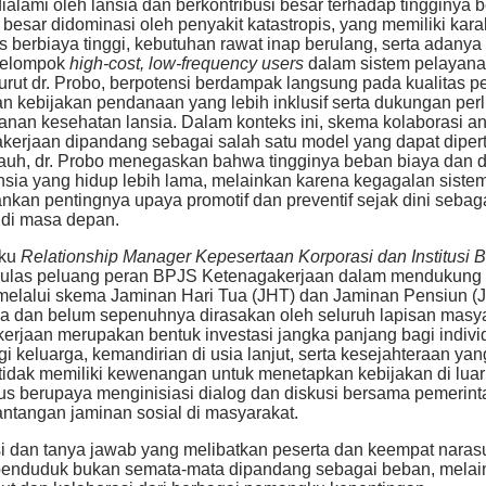
alami oleh lansia dan berkontribusi besar terhadap tingginy
esar didominasi oleh penyakit katastropis, yang memiliki karak
berbiaya tinggi, kebutuhan rawat inap berulang, serta adanya 
 kelompok
high-cost, low-frequency users
dalam sistem pelayan
nurut dr. Probo, berpotensi berdampak langsung pada kualitas 
ukan kebijakan pendanaan yang lebih inklusif serta dukungan pe
nan kesehatan lansia. Dalam konteks ini, skema kolaborasi a
kerjaan dipandang sebagai salah satu model yang dapat dipe
auh, dr. Probo menegaskan bahwa tingginya beban biaya dan de
nsia yang hidup lebih lama, melainkan karena kegagalan sist
ankan pentingnya upaya promotif dan preventif sejak dini seba
 di masa depan.
aku
Relationship Manager Kepesertaan Korporasi dan Institusi
las peluang peran BPJS Ketenagakerjaan dalam mendukung sis
melalui skema Jaminan Hari Tua (JHT) dan Jaminan Pensiun (J
ja dan belum sepenuhnya dirasakan oleh seluruh lapisan masy
jaan merupakan bentuk investasi jangka panjang bagi indivi
i keluarga, kemandirian di usia lanjut, serta kesejahteraan ya
idak memiliki kewenangan untuk menetapkan kebijakan di luar
us berupaya menginisiasi dialog dan diskusi bersama pemeri
ntangan jaminan sosial di masyarakat.
i dan tanya jawab yang melibatkan peserta dan keempat narasum
enduduk bukan semata-mata dipandang sebagai beban, melain