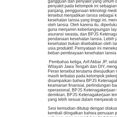
gangguan dan penyakit yang umum di
penyakit pada kelompok ini sebagian b
panjang, penggunaan teknologi medis 
tersebut menjadikan lansia sebagai
kesehatan lansia yang tinggi ini, me
oleh lansia. Oleh karena itu, diperl
guna menjamin keberlangsungan laya
asuransi swasta, dan BPJS Ketenaga
pendanaan kesehatan lansia. Lebih j
kesehatan bukan disebabkan oleh la
usia produktif. Pernyataan ini menek
beban pembiayaan kesehatan lansia
Pembahas ketiga, Arif Akbar JP, sel
Wilayah Jawa Tengah dan DIY, mengu
Peran tersebut terutama diwujudkan 
masih terbatas pada kelompok peker
disampaikan bahwa BPJS Ketenagaker
keamanan finansial, perlindungan bag
operasional, BPJS Ketenagakerjaan t
demikian, BPJS Ketenagakerjaan ter
yang lebih sesuai dalam menjawab ta
Sesi kemudian ditutup dengan diskus
kembali diingatkan bahwa penuaan p