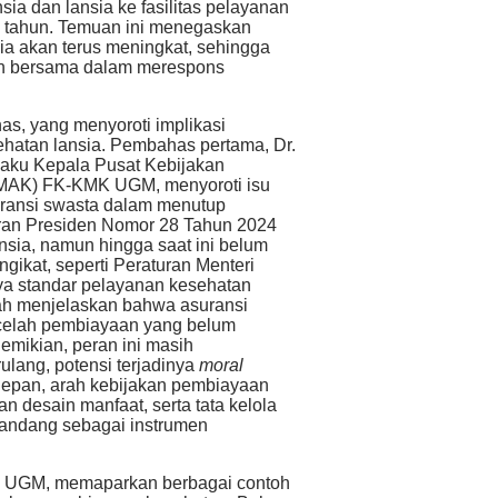
a dan lansia ke fasilitas pelayanan
e tahun. Temuan ini menegaskan
a akan terus meningkat, sehingga
kan bersama dalam merespons
s, yang menyoroti implikasi
sehatan lansia. Pembahas pertama, Dr.
elaku Kepala Pusat Kebijakan
MAK) FK-KMK UGM, menyoroti isu
uransi swasta dalam menutup
an Presiden Nomor 28 Tahun 2024
nsia, namun hingga saat ini belum
gikat, seperti Peraturan Menteri
ya standar pelayanan kesehatan
 Diah menjelaskan bahwa asuransi
celah pembiayaan yang belum
mikian, peran ini masih
rulang, potensi terjadinya
moral
e depan, arah kebijakan pembiayaan
n desain manfaat, serta tata kelola
pandang sebagai instrumen
K UGM, memaparkan berbagai contoh