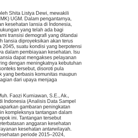
eh Shita Listya Dewi, mewakili
KMK) UGM. Dalam pengantarnya,
n kesehatan lansia di Indonesia,
dukungan yang telah ada bagi
ami transisi demografi yang ditandai
 lansia diproyeksikan akan terus
a 2045, suatu kondisi yang berpotensi
nya dalam pembiayaan kesehatan. Isu
ansia dapat mengakses pelayanan
eiring dengan meningkatnya kebutuhan
onteks tersebut, disoroti pula
ik yang berbasis komunitas maupun
bagian dari upaya menjaga
uh. Faozi Kurniawan, S.E., Ak.,
 Indonesia (Analisis Data Sampel
maparkan gambaran peningkatan
akin kompleksnya tantangan dalam
pok ini. Tantangan tersebut
eterbatasan anggaran kesehatan
layanan kesehatan antarwilayah.
Kesehatan periode 2015–2024,