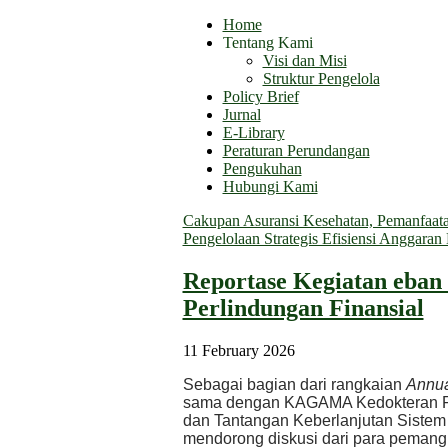
Home
Tentang Kami
Visi dan Misi
Struktur Pengelola
Policy Brief
Jurnal
E-Library
Peraturan Perundangan
Pengukuhan
Hubungi Kami
Cakupan Asuransi Kesehatan, Pemanfaatan
Pengelolaan Strategis Efisiensi Anggara
Reportase Kegiatan eban
Perlindungan Finansial
11 February 2026
Sebagai bagian dari rangkaian
Annua
sama dengan KAGAMA Kedokteran FK
dan Tantangan Keberlanjutan Sistem 
mendorong diskusi dari para pemang