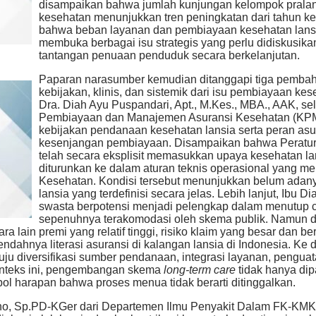
disampaikan bahwa jumlah kunjungan kelompok pralansi
kesehatan menunjukkan tren peningkatan dari tahun k
bahwa beban layanan dan pembiayaan kesehatan lansi
membuka berbagai isu strategis yang perlu didiskusi
tantangan penuaan penduduk secara berkelanjutan.
Paparan narasumber kemudian ditanggapi tiga pembaha
kebijakan, klinis, dan sistemik dari isu pembiayaan ke
Dra. Diah Ayu Puspandari, Apt., M.Kes., MBA., AAK, s
Pembiayaan dan Manajemen Asuransi Kesehatan (KP
kebijakan pendanaan kesehatan lansia serta peran as
kesenjangan pembiayaan. Disampaikan bahwa Peratur
telah secara eksplisit memasukkan upaya kesehatan la
diturunkan ke dalam aturan teknis operasional yang men
Kesehatan. Kondisi tersebut menunjukkan belum adan
lansia yang terdefinisi secara jelas. Lebih lanjut, Ibu
swasta berpotensi menjadi pelengkap dalam menutup 
sepenuhnya terakomodasi oleh skema publik. Namun de
 lain premi yang relatif tinggi, risiko klaim yang besar dan be
 rendahnya literasi asuransi di kalangan lansia di Indonesia. K
ju diversifikasi sumber pendanaan, integrasi layanan, penguata
konteks ini, pengembangan skema
long-term care
tidak hanya di
ol harapan bahwa proses menua tidak berarti ditinggalkan.
no, Sp.PD-KGer dari Departemen Ilmu Penyakit Dalam FK-KM