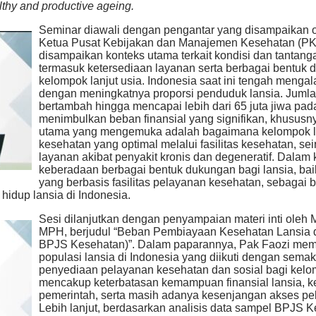
lthy and productive ageing.
Seminar diawali dengan pengantar yang disampaikan ol
Ketua Pusat Kebijakan dan Manajemen Kesehatan (P
disampaikan konteks utama terkait kondisi dan tantanga
termasuk ketersediaan layanan serta berbagai bentuk 
kelompok lanjut usia. Indonesia saat ini tengah mengal
dengan meningkatnya proporsi penduduk lansia. Jumlah
bertambah hingga mencapai lebih dari 65 juta jiwa pad
menimbulkan beban finansial yang signifikan, khusus
utama yang mengemuka adalah bagaimana kelompok l
kesehatan yang optimal melalui fasilitas kesehatan, s
layanan akibat penyakit kronis dan degeneratif. Dalam k
keberadaan berbagai bentuk dukungan bagi lansia, ba
yang berbasis fasilitas pelayanan kesehatan, sebagai 
hidup lansia di Indonesia.
Sesi dilanjutkan dengan penyampaian materi inti oleh M
MPH, berjudul “Beban Pembiayaan Kesehatan Lansia di
BPJS Kesehatan)”. Dalam paparannya, Pak Faozi me
populasi lansia di Indonesia yang diikuti dengan sem
penyediaan pelayanan kesehatan dan sosial bagi kelom
mencakup keterbatasan kemampuan finansial lansia, k
pemerintah, serta masih adanya kesenjangan akses pe
Lebih lanjut, berdasarkan analisis data sampel BPJS 