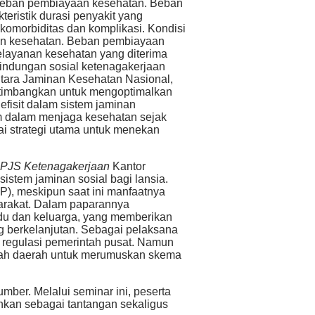
a beban pembiayaan kesehatan. Beban
teristik durasi penyakit yang
komorbiditas dan komplikasi. Kondisi
an kesehatan. Beban pembiayaan
pelayanan kesehatan yang diterima
rlindungan sosial ketenagakerjaan
ntara Jaminan Kesehatan Nasional,
rtimbangkan untuk mengoptimalkan
fisit dalam sistem jaminan
em dalam menjaga kesehatan sejak
gai strategi utama untuk menekan
 BPJS Ketenagakerjaan
Kantor
tem jaminan sosial bagi lansia.
P), meskipun saat ini manfaatnya
arakat. Dalam paparannya
du dan keluarga, yang memberikan
ng berkelanjutan. Sebagai pelaksana
 regulasi pemerintah pusat. Namun
ntah daerah untuk merumuskan skema
ber. Melalui seminar ini, peserta
kan sebagai tantangan sekaligus