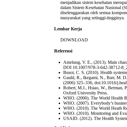
menjadikan sistem kesehatan merupak
dalam Sistem Kesehatan Nasional (S
diselenggarakan oleh semua kompone
masyarakat yang setinggi-tingginya.
Lembar Kerja
DOWNLOAD
Referensi
Amelung, V. E., (2013). Main chara
DOI 10.1007/978-3-642-38712-8_2,
Busoi, C. S. (2010). Health systems
Gauld, R., Ikegami, N., Barr, M. D
(2006) 325–336, doi:10.1016/j.hea
Robert, M.J., Hsiao, W., Berman, 
Oxford University Press.
WHO. (2000). The World Health R
WHO. (2007). Everybody’s busine
WHO. (2010). The World Heath Rep
WHO. (2010). Monitoring and Eval
USAID. (2012). The Health System 