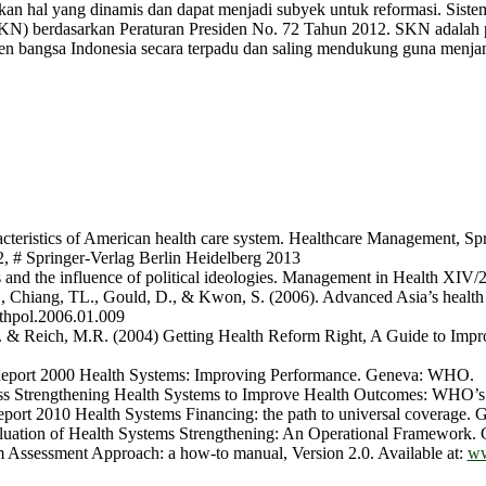
an hal yang dinamis dan dapat menjadi subyek untuk reformasi. Siste
KN) berdasarkan Peraturan Presiden No. 72 Tahun 2012. SKN adalah 
n bangsa Indonesia secara terpadu dan saling mendukung guna menjami
cteristics of American health care system. Healthcare Management, Sp
 # Springer-Verlag Berlin Heidelberg 2013
 and the influence of political ideologies. Management in Health XIV/
., Chiang, TL., Gould, D., & Kwon, S. (2006). Advanced Asia’s health
lthpol.2006.01.009
P. & Reich, M.R. (2004) Getting Health Reform Right, A Guide to Imp
eport 2000 Health Systems: Improving Performance. Geneva: WHO.
ss Strengthening Health Systems to Improve Health Outcomes: WHO’
ort 2010 Health Systems Financing: the path to universal coverage
uation of Health Systems Strengthening: An Operational Framework
Assessment Approach: a how-to manual, Version 2.0. Available at:
ww