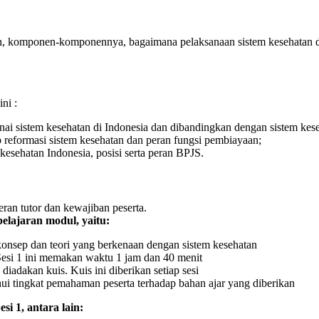
n, komponen-komponennya, bagaimana pelaksanaan sistem kesehatan di
ni :
i sistem kesehatan di Indonesia dan dibandingkan dengan sistem kese
reformasi sistem kesehatan dan peran fungsi pembiayaan;
esehatan Indonesia, posisi serta peran BPJS.
ran tutor dan kewajiban peserta.
lajaran modul, yaitu:
 konsep dan teori yang berkenaan dengan sistem kesehatan
Sesi 1 ini memakan waktu 1 jam dan 40 menit
 diadakan kuis. Kuis ini diberikan setiap sesi
hui tingkat pemahaman peserta terhadap bahan ajar yang diberikan
i 1, antara lain: