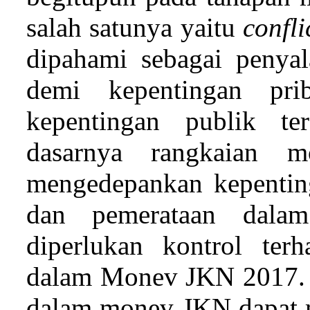
salah satunya yaitu
confli
dipahami sebagai penya
demi kepentingan pri
kepentingan publik t
dasarnya rangkaian 
mengedepankan kepentin
dan pemerataan dalam
diperlukan kontrol ter
dalam Monev JKN 2017. K
Waktu
Materi
Pemateri/P
dalam monev JKN dapat
13.00 - 13.10
Pembukaan
Moderator