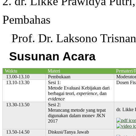
dr. Likke Prawidya Putr
Pembahas
Prof. Dr. Laksono Trisna
Susunan Acara
Waktu
Materi
Pemateri/
13.00-13.10
Pembukaan
Moderato
13.10-13.30
Sesi 1:
Dosen Fi
Metode Evaluasi Kebijakan dari
berbagai teori,
experience
, dan
evidence
13.30-13.50
Sesi 2:
dr. Likke
Merancang metode yang tepat
digunakan dalam monev JKN
2017
13.50-14.50
Diskusi/Tanya Jawab