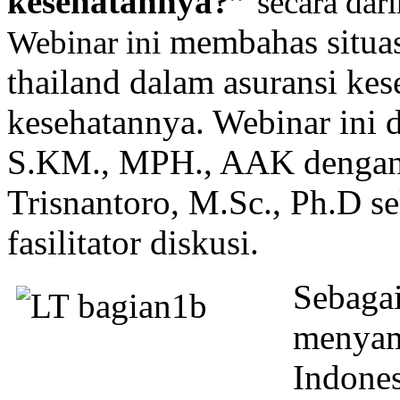
kesehatannya?”
secara dar
membahas
situ
Webinar ini
thailand dalam asuransi kes
kesehatannya. Webinar ini d
S.KM., MPH., AAK dengan 
Trisnantoro, M.Sc., Ph.D s
fasilitator diskusi.
Sebag
menyam
Indone