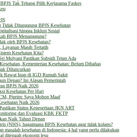
BPJS Tak Tebang Pilih Kerjasama Faskes
keu
PJS
g Tidak Ditanggung BPJS Kesehatan
talisasi hingga Inklusi Sosial
akah BPJS Menanggung?
dak oleh BPJS Kesehatan?
l, Layanan Masih Tertatih
istem Kesehatan Kita?
ri Mulyani Pastikan Subsidi Tetap Ada
Kesehatan, Kementerian Kesehatan: Belum Dibahas
jak Diluncurkan
k Rawat Inap di IGD Rumah Sakit
un Depan? Ini Alasan Pemerintah
ran BPJS Naik 2026
ksi Kesehatan Per Hari
SCM, Piprim: Saya Mohon Maaf
Kesehatan Naik 2026
Pastikan Status Kepesertaan JKN ART
onitoring dan Evaluasi KBK FKTP
Akan Naik Tahun Depan
ggris (NHS), bagaimana BPJS Kesehatan agar tidak kolaps?
p masalah kesehatan di Indonesia: 4 hal yang perlu dilakukan
al ditengah ekonomi lesu