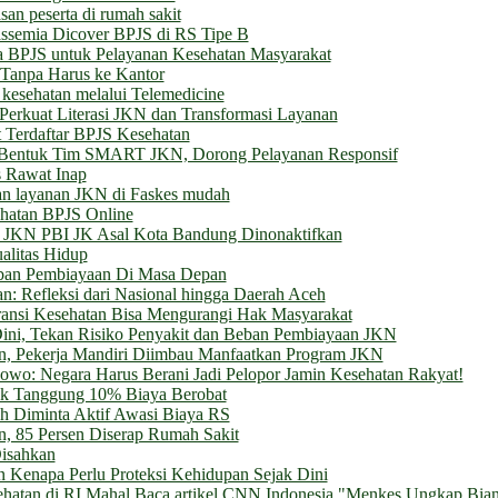
n peserta di rumah sakit
ssemia Dicover BPJS di RS Tipe B
a BPJS untuk Pelayanan Kesehatan Masyarakat
 Tanpa Harus ke Kantor
kesehatan melalui Telemedicine
erkuat Literasi JKN dan Transformasi Layanan
 Terdaftar BPJS Kesehatan
Bentuk Tim SMART JKN, Dorong Pelayanan Responsif
 Rawat Inap
kan layanan JKN di Faskes mudah
ehatan BPJS Online
ta JKN PBI JK Asal Kota Bandung Dinonaktifkan
alitas Hidup
Beban Pembiayaan Di Masa Depan
: Refleksi dari Nasional hingga Daerah Aceh
ransi Kesehatan Bisa Mengurangi Hak Masyarakat
ini, Tekan Risiko Penyakit dan Beban Pembiayaan JKN
tan, Pekerja Mandiri Diimbau Manfaatkan Program JKN
bowo: Negara Harus Berani Jadi Pelopor Jamin Kesehatan Rakyat!
ak Tanggung 10% Biaya Berobat
 Diminta Aktif Awasi Biaya RS
, 85 Persen Diserap Rumah Sakit
isahkan
n Kenapa Perlu Proteksi Kehidupan Sejak Dini
atan di RI Mahal Baca artikel CNN Indonesia "Menkes Ungkap Bian