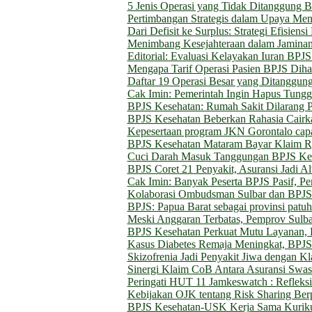
5 Jenis Operasi yang Tidak Ditanggung B
Pertimbangan Strategis dalam Upaya Me
Dari Defisit ke Surplus: Strategi Efisien
Menimbang Kesejahteraan dalam Jaminan
Editorial: Evaluasi Kelayakan Iuran BP
Mengapa Tarif Operasi Pasien BPJS Diha
Daftar 19 Operasi Besar yang Ditanggun
Cak Imin: Pemerintah Ingin Hapus Tung
BPJS Kesehatan: Rumah Sakit Dilarang 
BPJS Kesehatan Beberkan Rahasia Cairk
Kepesertaan program JKN Gorontalo capa
BPJS Kesehatan Mataram Bayar Klaim Rp
Cuci Darah Masuk Tanggungan BPJS Kes
BPJS Coret 21 Penyakit, Asuransi Jadi Alt
Cak Imin: Banyak Peserta BPJS Pasif, P
Kolaborasi Ombudsman Sulbar dan BPJS
BPJS: Papua Barat sebagai provinsi patu
Meski Anggaran Terbatas, Pemprov Sulba
BPJS Kesehatan Perkuat Mutu Layanan, 
Kasus Diabetes Remaja Meningkat, BPJS 
Skizofrenia Jadi Penyakit Jiwa dengan K
Sinergi Klaim CoB Antara Asuransi Swast
Peringati HUT 11 Jamkeswatch : Reflek
Kebijakan OJK tentang Risk Sharing Ber
BPJS Kesehatan-USK Kerja Sama Kurik