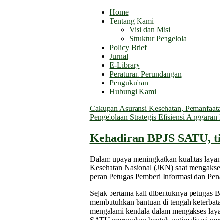
Home
Tentang Kami
Visi dan Misi
Struktur Pengelola
Policy Brief
Jurnal
E-Library
Peraturan Perundangan
Pengukuhan
Hubungi Kami
Cakupan Asuransi Kesehatan, Pemanfaatan
Pengelolaan Strategis Efisiensi Anggara
Kehadiran BPJS SATU, ti
Dalam upaya meningkatkan kualitas layan
Kesehatan Nasional (JKN) saat mengakses 
peran Petugas Pemberi Informasi dan P
Sejak pertama kali dibentuknya petugas
membutuhkan bantuan di tengah keterbata
mengalami kendala dalam mengakses laya
SATU merupakan bentuk optimalisasi per