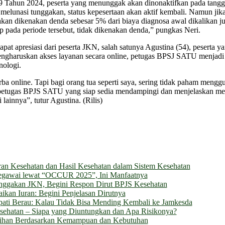
 Tahun 2024, peserta yang menunggak akan dinonaktifkan pada tanggal 
elunasi tunggakan, status kepesertaan akan aktif kembali. Namun jika
 akan dikenakan denda sebesar 5% dari biaya diagnosa awal dikalikan 
p pada periode tersebut, tidak dikenakan denda,” pungkas Neri.
t apresiasi dari peserta JKN, salah satunya Agustina (54), peserta y
engharuskan akses layanan secara online, petugas BPSJ SATU menjadi p
nologi.
 online. Tapi bagi orang tua seperti saya, sering tidak paham menggun
a petugas BPJS SATU yang siap sedia mendampingi dan menjelaskan men
 lainnya”, tutur Agustina. (Rilis)
an Kesehatan dan Hasil Kesehatan dalam Sistem Kesehatan
egawai lewat “OCCUR 2025”, Ini Manfaatnya
unggakan JKN, Begini Respon Dirut BPJS Kesehatan
kan Iuran: Begini Penjelasan Dirutnya
upati Berau: Kalau Tidak Bisa Mending Kembali ke Jamkesda
ehatan – Siapa yang Diuntungkan dan Apa Risikonya?
ilihan Berdasarkan Kemampuan dan Kebutuhan