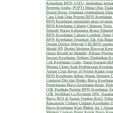
Kehadiran BPJS SATU, tingkatkan kepuasa
Bertemu Andra, POPTI Minta Obat Thala
Bupati Berau Tegaskan Optimalisasi Dan
Cara Ubah Data Peserta BPJS Kesehatan
BPJS Kesehatan permudah akses layanan 
BPJS Kesehatan Cabang Cibinong Terus P
Seluruh Warga Kabupaten Bogor Ditarget
BPJS Kesehatan Cabang Lombok Timur 
BPJS Kesehatan Tegaskan Tak Ada Batas
Deputi Direksi Wilayah VIII BPJS pasti
Modal HP, Begini Skrining Riwayat Kes
Harus Beralih ke Mandiri, Ribuan Peser
Inovasi Kesehatan Terbaru Tingkatkan Ku
Cek Kesehatan Gratis; Siasat Kurangi 
Menata Ulang Arah Pembiayaan Kesehatan
Aturan Urun Bayar 10 Persen Klaim Asu
BPJS Kesehatan Imbau Warga Skrining D
Lindungi Diri dari Risiko Biaya Keseha
Pengeluaran Biaya Kesehatan Besar, Pra
OJK Pastikan Peserta BPJS Kesehatan T
OJK Wajibkan Co-Payment 10%, Nasabah
Biaya JKN di Sumut Tembus Rp43 Triliun
Rancangan Undang Undang Kesehatan D
Biaya Kesehatan Kian Mahal, Ini 5 Alasa
Menkes Ungkap Biang Kerok Biaya Keseh