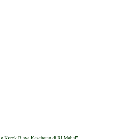
g Kerok Biaya Kesehatan di RI Mahal"