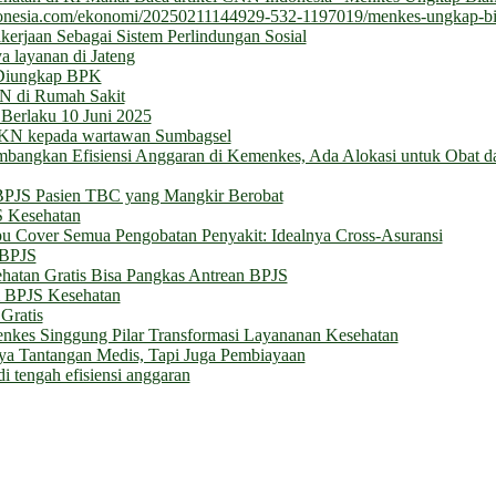
ndonesia.com/ekonomi/20250211144929-532-1197019/menkes-ungkap-bi
erjaan Sebagai Sistem Perlindungan Sosial
a layanan di Jateng
 Diungkap BPK
N di Rumah Sakit
 Berlaku 10 Juni 2025
 JKN kepada wartawan Sumbagsel
bangkan Efisiensi Anggaran di Kemenkes, Ada Alokasi untuk Obat d
BPJS Pasien TBC yang Mangkir Berobat
S Kesehatan
Cover Semua Pengobatan Penyakit: Idealnya Cross-Asuransi
 BPJS
hatan Gratis Bisa Pangkas Antrean BPJS
m BPJS Kesehatan
Gratis
enkes Singgung Pilar Transformasi Layananan Kesehatan
a Tantangan Medis, Tapi Juga Pembiayaan
di tengah efisiensi anggaran