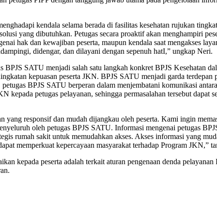
menghadapi kendala selama berada di fasilitas kesehatan rujukan tingk
solusi yang dibutuhkan. Petugas secara proaktif akan menghampiri pe
ngenai hak dan kewajiban peserta, maupun kendala saat mengakses layan
ampingi, didengar, dan dilayani dengan sepenuh hatI,” ungkap Neri.
s BPJS SATU menjadi salah satu langkah konkret BPJS Kesehatan dal
ningkatan kepuasan peserta JKN. BPJS SATU menjadi garda terdepan p
, petugas BPJS SATU berperan dalam menjembatani komunikasi antara 
 kepada petugas pelayanan, sehingga permasalahan tersebut dapat sege
 yang responsif dan mudah dijangkau oleh peserta. Kami ingin memast
 menyeluruh oleh petugas BPJS SATU. Informasi mengenai petugas BPJ
rategis rumah sakit untuk memudahkan akses. Akses informasi yang mud
 dapat memperkuat kepercayaan masyarakat terhadap Program JKN,” t
aikan kepada peserta adalah terkait aturan pengenaan denda pelayanan
an.