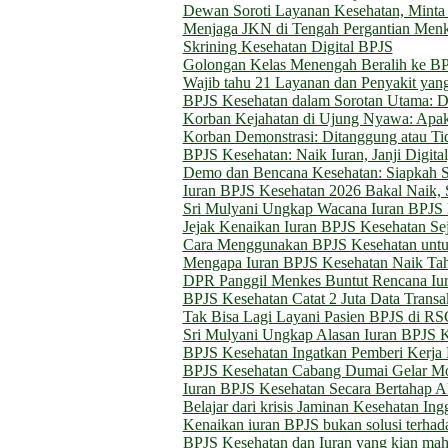
Dewan Soroti Layanan Kesehatan, Minta 
Menjaga JKN di Tengah Pergantian Men
Skrining Kesehatan Digital BPJS
Golongan Kelas Menengah Beralih ke B
Wajib tahu 21 Layanan dan Penyakit yan
BPJS Kesehatan dalam Sorotan Utama: Digi
Korban Kejahatan di Ujung Nyawa: Ap
Korban Demonstrasi: Ditanggung atau Ti
BPJS Kesehatan: Naik Iuran, Janji Digita
Demo dan Bencana Kesehatan: Siapkah S
Iuran BPJS Kesehatan 2026 Bakal Naik, S
Sri Mulyani Ungkap Wacana Iuran BPJS 
Jejak Kenaikan Iuran BPJS Kesehatan Se
Cara Menggunakan BPJS Kesehatan untu
Mengapa Iuran BPJS Kesehatan Naik Tah
DPR Panggil Menkes Buntut Rencana Iu
BPJS Kesehatan Catat 2 Juta Data Transa
Tak Bisa Lagi Layani Pasien BPJS di R
Sri Mulyani Ungkap Alasan Iuran BPJS 
BPJS Kesehatan Ingatkan Pemberi Kerja 
BPJS Kesehatan Cabang Dumai Gelar M
Iuran BPJS Kesehatan Secara Bertahap 
Belajar dari krisis Jaminan Kesehatan In
Kenaikan iuran BPJS bukan solusi terhada
BPJS Kesehatan dan Iuran yang kian mah