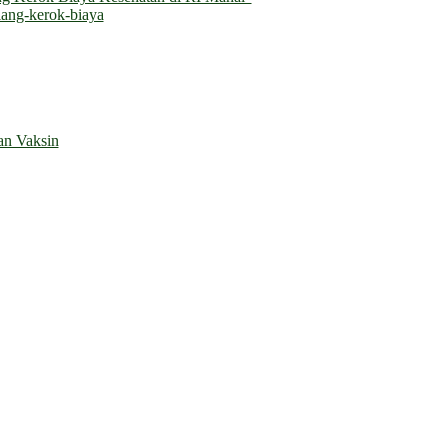
ang-kerok-biaya
an Vaksin