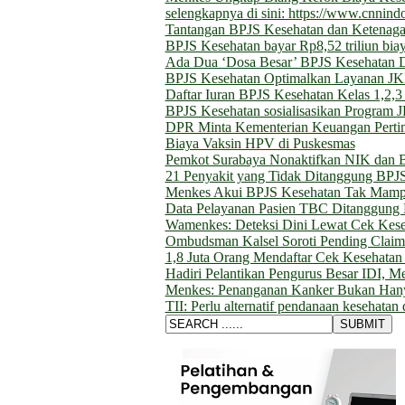
selengkapnya di sini: https://www.cnni
Tantangan BPJS Kesehatan dan Ketenagak
BPJS Kesehatan bayar Rp8,52 triliun biay
Ada Dua ‘Dosa Besar’ BPJS Kesehatan
BPJS Kesehatan Optimalkan Layanan JK
Daftar Iuran BPJS Kesehatan Kelas 1,2,3
BPJS Kesehatan sosialisasikan Program
DPR Minta Kementerian Keuangan Pertim
Biaya Vaksin HPV di Puskesmas
Pemkot Surabaya Nonaktifkan NIK dan 
21 Penyakit yang Tidak Ditanggung BPJ
Menkes Akui BPJS Kesehatan Tak Mampu 
Data Pelayanan Pasien TBC Ditanggung
Wamenkes: Deteksi Dini Lewat Cek Kese
Ombudsman Kalsel Soroti Pending Clai
1,8 Juta Orang Mendaftar Cek Kesehatan 
Hadiri Pelantikan Pengurus Besar IDI, M
Menkes: Penanganan Kanker Bukan Hany
TII: Perlu alternatif pendanaan kesehatan 