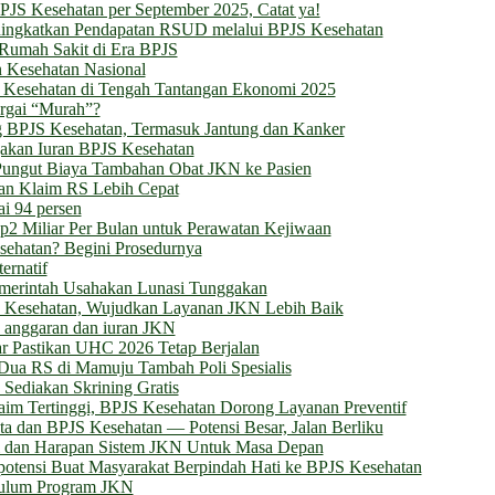
PJS Kesehatan per September 2025, Catat ya!
ningkatkan Pendapatan RSUD melalui BPJS Kesehatan
si Rumah Sakit di Era BPJS
 Kesehatan Nasional
JS Kesehatan di Tengah Tantangan Ekonomi 2025
rgai “Murah”?
g BPJS Kesehatan, Termasuk Jantung dan Kanker
gakan Iuran BPJS Kesehatan
Pungut Biaya Tambahan Obat JKN ke Pasien
an Klaim RS Lebih Cepat
i 94 persen
2 Miliar Per Bulan untuk Perawatan Kejiwaan
ehatan? Begini Prosedurnya
ernatif
emerintah Usahakan Lunasi Tunggakan
 Kesehatan, Wujudkan Layanan JKN Lebih Baik
h anggaran dan iuran JKN
r Pastikan UHC 2026 Tetap Berjalan
Dua RS di Mamuju Tambah Poli Spesialis
Sediakan Skrining Gratis
laim Tertinggi, BPJS Kesehatan Dorong Layanan Preventif
a dan BPJS Kesehatan — Potensi Besar, Jalan Berliku
si dan Harapan Sistem JKN Untuk Masa Depan
potensi Buat Masyarakat Berpindah Hati ke BPJS Kesehatan
ulum Program JKN