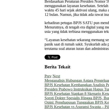
Berdasarkan Peraturan Presiden Nomor 59
menggunakan layanan kesehatan. Setelah m
waktu 45 hari sejak aktivasi ulang, maka
12 bulan. Namun, jika tidak ada rawat ina
kehadiran petugas BPJS SATU pun mendapa
Menurutnya, di tengah era digital yang m
usia yang tidak terbiasa menggunakan tek
“Layanan kesehatan sekarang memang serba
panik saat di rumah sakit. Syukurlah ad
terutama soal aturan iuran dan administrasi
Berita Tekait
Prev
Next
Menganalisis Hubungan Antara Pengeluar
BPJS Kesehatan Kembangkan Analisis P
Presiden Prabowo Instruksikan Hapus T
BPJS Kesehatan Siapkan 8 Skenario Kenai
Soroti Dokter Spesialis Hingga BPJS, B
Opini: Penghapusan Tunggakan BPJS Kes
BPJS Kesehatan vs Asuransi Swasta – P