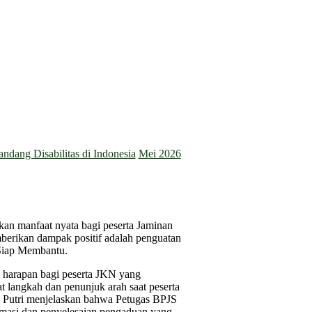
dang Disabilitas di Indonesia
Mei 2026
an manfaat nyata bagi peserta Jaminan
mberikan dampak positif adalah penguatan
Siap Membantu.
 harapan bagi peserta JKN yang
 langkah dan penunjuk arah saat peserta
 Putri menjelaskan bahwa Petugas BPJS
masi dan penyelesaian pengaduan yang