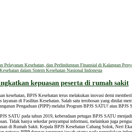
 Pelayanan Kesehatan, dan Perlindungan Finansial di Kalangan Penyan
n Kesehatan dalam Sistem Kesehatan Nasional Indonesia
ngkatkan kepuasan peserta di rumah sakit
an kesehatan, BPJS Kesehatan terus melakukan inovasi demi memberik
layanan di Fasilitas Kesehatan. Salah satu terobosan yang dinilai me
enanganan Pengaduan (PIPP) melalui Program BPJS SATU! atau BPJS 
 BPJS SATU pada tahun 2019, keberadaan petugas BPJS SATU menjadi
san. Tidak hanya sekedar penyampai informasi, melainkan juga penguat
nan di Rumah Sakit. Kepala BPJS Kesehatan Cabang Solok, Neri Eka
an petugas PIPP dengan tanggung jawab utama pada pengelolaan infor