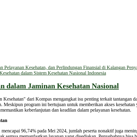
 Pelayanan Kesehatan, dan Perlindungan Finansial di Kalangan Penyan
n Kesehatan dalam Sistem Kesehatan Nasional Indonesia
n dalam Jaminan Kesehatan Nasional
n Kesehatan" dari Kompas mengangkat isu penting terkait tantangan d
 Meskipun program ini bertujuan untuk memberikan akses kesehatan ya
k memastikan keberlanjutan dan keadilan dalam pelayanan kesehatan.
atan
 mencapai 96,74% pada Mei 2024, jumlah peserta nonaktif juga menin
dak semua memanfaatkan layanan yang disediakan. Penyebabnya bisa ber