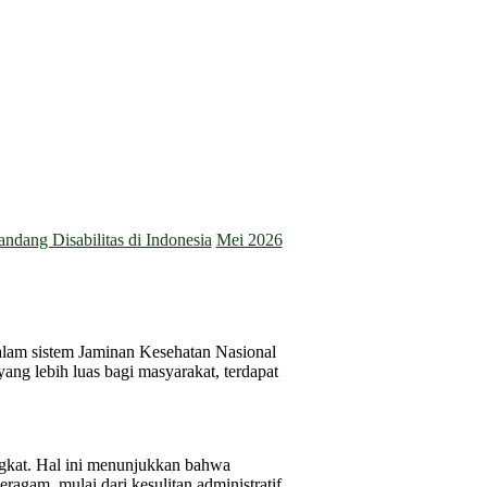
dang Disabilitas di Indonesia
Mei 2026
alam sistem Jaminan Kesehatan Nasional
ng lebih luas bagi masyarakat, terdapat
gkat. Hal ini menunjukkan bahwa
agam, mulai dari kesulitan administratif