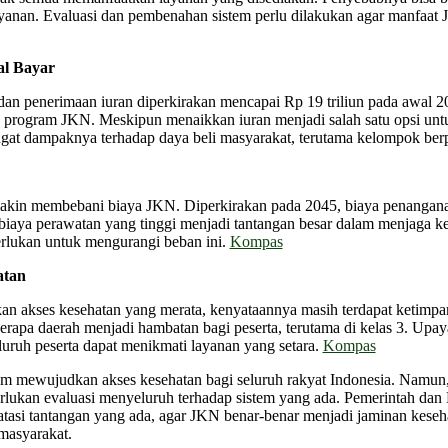
ayanan. Evaluasi dan pembenahan sistem perlu dilakukan agar manfaat J
al Bayar
dan penerimaan iuran diperkirakan mencapai Rp 19 triliun pada awal 202
n program JKN. Meskipun menaikkan iuran menjadi salah satu opsi untuk
ngat dampaknya terhadap daya beli masyarakat, terutama kelompok be
 semakin membebani biaya JKN. Diperkirakan pada 2045, biaya penangan
n biaya perawatan yang tinggi menjadi tantangan besar dalam menjaga 
perlukan untuk mengurangi beban ini.
Kompas
atan
n akses kesehatan yang merata, kenyataannya masih terdapat ketimpa
berapa daerah menjadi hambatan bagi peserta, terutama di kelas 3. Upaya
seluruh peserta dapat menikmati layanan yang setara.
Kompas
m mewujudkan akses kesehatan bagi seluruh rakyat Indonesia. Namun,
erlukan evaluasi menyeluruh terhadap sistem yang ada. Pemerintah dan
tasi tantangan yang ada, agar JKN benar-benar menjadi jaminan keseh
masyarakat.