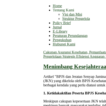
Home
Tentang Kami
Visi dan Misi
Struktur Pengelola
Policy Brief
Jurnal
E-Library
Peraturan Perundangan
Pengukuhan
Hubungi Kami
Cakupan Asuransi Kesehatan, Pemanfaatan
Pengelolaan Strategis Efisiensi Anggara
Menimbang Kesejahteraa
Artikel "BPJS dan Jeratan Senyap Jamina
(JKN) yang dikelola oleh BPJS Kesehatan.
berbagai kendala yang perlu diatasi untu
1. Ketidakaktifan Peserta BPJS Keseh
Meskipun cakupan kepesertaan JKN telah
meskipun banyak masyarakat terdaftar, ti