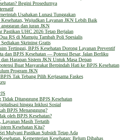
ehatan? Begini Prosedurnya
ernatif
emerintah Usahakan Lunasi Tunggakan
 Kesehatan, Wujudkan Layanan JKN Lebih Baik
h anggaran dan iuran JKN
r Pastikan UHC 2026 Tetap Berjalan
Dua RS di Mamuju Tambah Poli Spesialis
Sediakan Skrining Gratis
laim Tertinggi, BPJS Kesehatan Dorong Layanan Preventif
a dan BPJS Kesehatan — Potensi Besar, Jalan Berliku
si dan Harapan Sistem JKN Untuk Masa Depan
potensi Buat Masyarakat Berpindah Hati ke BPJS Kesehatan
ulum Program JKN
BPJS Tak Tebang Pilih Kerjasama Faskes
keu
PJS
g Tidak Ditanggung BPJS Kesehatan
talisasi hingga Inklusi Sosial
akah BPJS Menanggung?
dak oleh BPJS Kesehatan?
l, Layanan Masih Tertatih
istem Kesehatan Kita?
ri Mulyani Pastikan Subsidi Tetap Ada
Kesehatan, Kementerian Kesehatan: Belum Dibahas