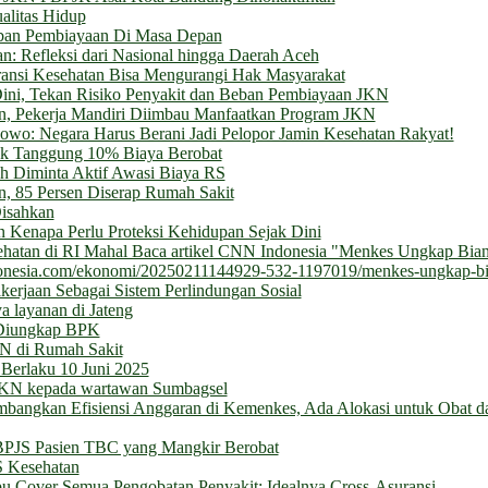
alitas Hidup
Beban Pembiayaan Di Masa Depan
: Refleksi dari Nasional hingga Daerah Aceh
ransi Kesehatan Bisa Mengurangi Hak Masyarakat
ini, Tekan Risiko Penyakit dan Beban Pembiayaan JKN
tan, Pekerja Mandiri Diimbau Manfaatkan Program JKN
bowo: Negara Harus Berani Jadi Pelopor Jamin Kesehatan Rakyat!
ak Tanggung 10% Biaya Berobat
 Diminta Aktif Awasi Biaya RS
, 85 Persen Diserap Rumah Sakit
isahkan
n Kenapa Perlu Proteksi Kehidupan Sejak Dini
atan di RI Mahal Baca artikel CNN Indonesia "Menkes Ungkap Bian
ndonesia.com/ekonomi/20250211144929-532-1197019/menkes-ungkap-bi
erjaan Sebagai Sistem Perlindungan Sosial
a layanan di Jateng
 Diungkap BPK
N di Rumah Sakit
 Berlaku 10 Juni 2025
 JKN kepada wartawan Sumbagsel
bangkan Efisiensi Anggaran di Kemenkes, Ada Alokasi untuk Obat d
BPJS Pasien TBC yang Mangkir Berobat
S Kesehatan
Cover Semua Pengobatan Penyakit: Idealnya Cross-Asuransi