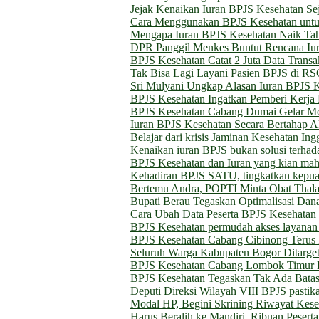
Jejak Kenaikan Iuran BPJS Kesehatan Se
Cara Menggunakan BPJS Kesehatan untu
Mengapa Iuran BPJS Kesehatan Naik Tah
DPR Panggil Menkes Buntut Rencana Iu
BPJS Kesehatan Catat 2 Juta Data Transa
Tak Bisa Lagi Layani Pasien BPJS di R
Sri Mulyani Ungkap Alasan Iuran BPJS 
BPJS Kesehatan Ingatkan Pemberi Kerja 
BPJS Kesehatan Cabang Dumai Gelar M
Iuran BPJS Kesehatan Secara Bertahap 
Belajar dari krisis Jaminan Kesehatan In
Kenaikan iuran BPJS bukan solusi terhada
BPJS Kesehatan dan Iuran yang kian mah
Kehadiran BPJS SATU, tingkatkan kepuasa
Bertemu Andra, POPTI Minta Obat Thala
Bupati Berau Tegaskan Optimalisasi Dan
Cara Ubah Data Peserta BPJS Kesehatan
BPJS Kesehatan permudah akses layanan 
BPJS Kesehatan Cabang Cibinong Terus P
Seluruh Warga Kabupaten Bogor Ditarget
BPJS Kesehatan Cabang Lombok Timur 
BPJS Kesehatan Tegaskan Tak Ada Batas
Deputi Direksi Wilayah VIII BPJS pasti
Modal HP, Begini Skrining Riwayat Kes
Harus Beralih ke Mandiri, Ribuan Peser