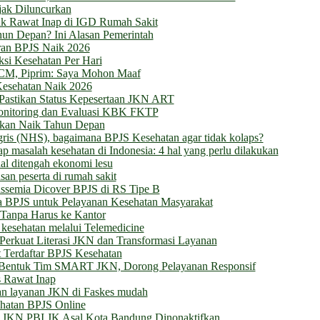
jak Diluncurkan
k Rawat Inap di IGD Rumah Sakit
un Depan? Ini Alasan Pemerintah
ran BPJS Naik 2026
ksi Kesehatan Per Hari
SCM, Piprim: Saya Mohon Maaf
Kesehatan Naik 2026
Pastikan Status Kepesertaan JKN ART
onitoring dan Evaluasi KBK FKTP
Akan Naik Tahun Depan
ggris (NHS), bagaimana BPJS Kesehatan agar tidak kolaps?
p masalah kesehatan di Indonesia: 4 hal yang perlu dilakukan
al ditengah ekonomi lesu
n peserta di rumah sakit
ssemia Dicover BPJS di RS Tipe B
a BPJS untuk Pelayanan Kesehatan Masyarakat
 Tanpa Harus ke Kantor
kesehatan melalui Telemedicine
erkuat Literasi JKN dan Transformasi Layanan
 Terdaftar BPJS Kesehatan
Bentuk Tim SMART JKN, Dorong Pelayanan Responsif
 Rawat Inap
kan layanan JKN di Faskes mudah
ehatan BPJS Online
ta JKN PBI JK Asal Kota Bandung Dinonaktifkan