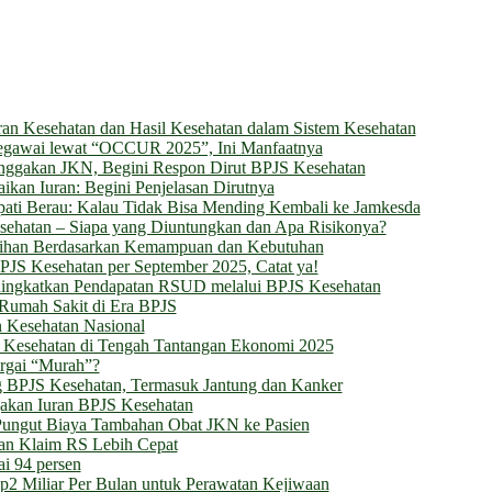
an Kesehatan dan Hasil Kesehatan dalam Sistem Kesehatan
egawai lewat “OCCUR 2025”, Ini Manfaatnya
unggakan JKN, Begini Respon Dirut BPJS Kesehatan
kan Iuran: Begini Penjelasan Dirutnya
upati Berau: Kalau Tidak Bisa Mending Kembali ke Jamkesda
ehatan – Siapa yang Diuntungkan dan Apa Risikonya?
ilihan Berdasarkan Kemampuan dan Kebutuhan
PJS Kesehatan per September 2025, Catat ya!
ningkatkan Pendapatan RSUD melalui BPJS Kesehatan
si Rumah Sakit di Era BPJS
 Kesehatan Nasional
JS Kesehatan di Tengah Tantangan Ekonomi 2025
rgai “Murah”?
g BPJS Kesehatan, Termasuk Jantung dan Kanker
gakan Iuran BPJS Kesehatan
Pungut Biaya Tambahan Obat JKN ke Pasien
an Klaim RS Lebih Cepat
i 94 persen
2 Miliar Per Bulan untuk Perawatan Kejiwaan