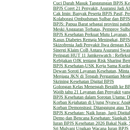
Cuci Darah Masuk Tanggungan BPJS Kes
BPJS Coret 21 Penyakit, Asuransi Jadi Alt
Cak Imin: Banyak Peserta BPJS Pasif, P
Kolaborasi Ombudsman Sulbar dan BPJS
BPJS: Papua Barat sebagai provinsi patu
Meski Anggaran Terbatas, Pemprov Sulba
BPJS Kesehatan Perkuat Mutu Layanan, 
Kasus Diabetes Remaja Meningkat, BPJS 
Skizofrenia Jadi Penyakit Jiwa dengan K
Sinergi Klaim CoB Antara Asuransi Swast
Peringati HUT 11 Jamkeswatch : Reflek
Kebijakan OJK tentang Risk Sharing Ber
BPJS Kesehatan-USK Kerja Sama Kurik
Dewan Soroti Layanan Kesehatan, Minta 
Menjaga JKN di Tengah Pergantian Men
Skrining Kesehatan Digital BPJS
Golongan Kelas Menengah Beralih ke B
Wajib tahu 21 Layanan dan Penyakit yan
BPJS Kesehatan dalam Sorotan Utama: Digi
Korban Kejahatan di Ujung Nyawa: Ap
Korban Demonstrasi: Ditanggung atau Ti
BPJS Kesehatan: Naik Iuran, Janji Digita
Demo dan Bencana Kesehatan: Siapkah S
Iuran BPJS Kesehatan 2026 Bakal Naik, S
Sri Mulyani Ungkap Wacana Iuran BPJS 