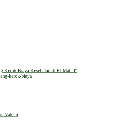
g Kerok Biaya Kesehatan di RI Mahal"
ang-kerok-biaya
an Vaksin