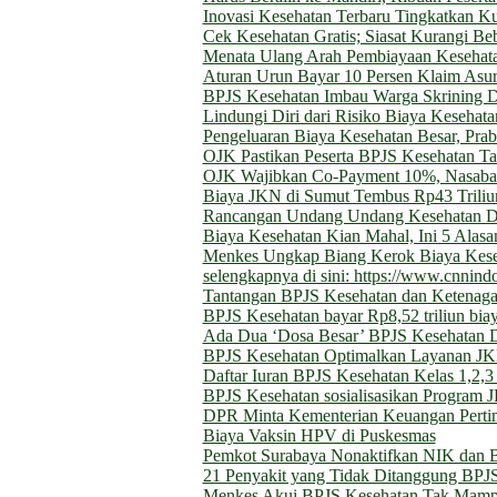
Inovasi Kesehatan Terbaru Tingkatkan Ku
Cek Kesehatan Gratis; Siasat Kurangi 
Menata Ulang Arah Pembiayaan Kesehatan
Aturan Urun Bayar 10 Persen Klaim Asu
BPJS Kesehatan Imbau Warga Skrining D
Lindungi Diri dari Risiko Biaya Keseha
Pengeluaran Biaya Kesehatan Besar, Pra
OJK Pastikan Peserta BPJS Kesehatan T
OJK Wajibkan Co-Payment 10%, Nasabah
Biaya JKN di Sumut Tembus Rp43 Triliun
Rancangan Undang Undang Kesehatan D
Biaya Kesehatan Kian Mahal, Ini 5 Alasa
Menkes Ungkap Biang Kerok Biaya Keseh
selengkapnya di sini: https://www.cnni
Tantangan BPJS Kesehatan dan Ketenagak
BPJS Kesehatan bayar Rp8,52 triliun biay
Ada Dua ‘Dosa Besar’ BPJS Kesehatan
BPJS Kesehatan Optimalkan Layanan JK
Daftar Iuran BPJS Kesehatan Kelas 1,2,3
BPJS Kesehatan sosialisasikan Program
DPR Minta Kementerian Keuangan Pertim
Biaya Vaksin HPV di Puskesmas
Pemkot Surabaya Nonaktifkan NIK dan 
21 Penyakit yang Tidak Ditanggung BPJ
Menkes Akui BPJS Kesehatan Tak Mampu 