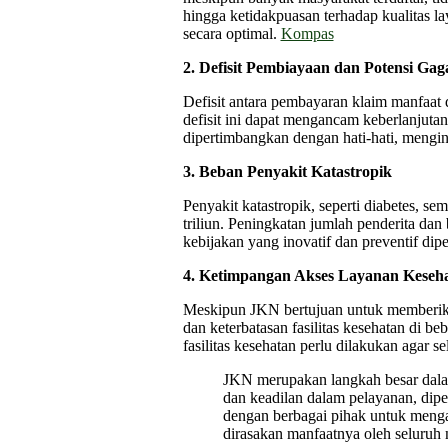
hingga ketidakpuasan terhadap kualitas l
secara optimal.
Kompas
2. Defisit Pembiayaan dan Potensi Gag
Defisit antara pembayaran klaim manfaat 
defisit ini dapat mengancam keberlanjuta
dipertimbangkan dengan hati-hati, mengi
3. Beban Penyakit Katastropik
Penyakit katastropik, seperti diabetes,
triliun. Peningkatan jumlah penderita da
kebijakan yang inovatif dan preventif di
4. Ketimpangan Akses Layanan Keseh
Meskipun JKN bertujuan untuk memberika
dan keterbatasan fasilitas kesehatan di be
fasilitas kesehatan perlu dilakukan agar 
JKN merupakan langkah besar dala
dan keadilan dalam pelayanan, dip
dengan berbagai pihak untuk menga
dirasakan manfaatnya oleh seluruh 