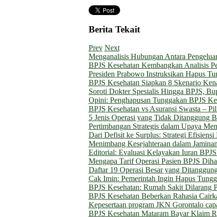
Berita Tekait
Prev
Next
Menganalisis Hubungan Antara Pengeluar
BPJS Kesehatan Kembangkan Analisis P
Presiden Prabowo Instruksikan Hapus T
BPJS Kesehatan Siapkan 8 Skenario Kenai
Soroti Dokter Spesialis Hingga BPJS, B
Opini: Penghapusan Tunggakan BPJS Kes
BPJS Kesehatan vs Asuransi Swasta – P
5 Jenis Operasi yang Tidak Ditanggung B
Pertimbangan Strategis dalam Upaya Me
Dari Defisit ke Surplus: Strategi Efisien
Menimbang Kesejahteraan dalam Jaminan
Editorial: Evaluasi Kelayakan Iuran BP
Mengapa Tarif Operasi Pasien BPJS Diha
Daftar 19 Operasi Besar yang Ditanggun
Cak Imin: Pemerintah Ingin Hapus Tung
BPJS Kesehatan: Rumah Sakit Dilarang 
BPJS Kesehatan Beberkan Rahasia Cairk
Kepesertaan program JKN Gorontalo capa
BPJS Kesehatan Mataram Bayar Klaim Rp